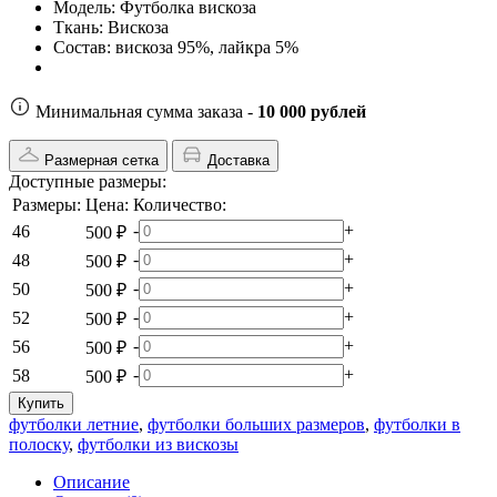
Модель:
Футболка вискоза
Ткань:
Вискоза
Состав:
вискоза 95%, лайкра 5%
Минимальная сумма заказа -
10 000 рублей
Размерная сетка
Доставка
Доступные размеры:
Размеры:
Цена:
Количество:
-
+
46
500 ₽
-
+
48
500 ₽
-
+
50
500 ₽
-
+
52
500 ₽
-
+
56
500 ₽
-
+
58
500 ₽
Купить
футболки летние
,
футболки больших размеров
,
футболки в
полоску
,
футболки из вискозы
Описание