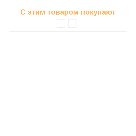
С этим товаром покупают
Бриджи
Шорты
Ночные сорочки
Пижамы
Платья
Сарафаны
Туники
Футболки
Халаты
Спортивные костюмы
Домашние костюмы
Свитшоты и толстовки
Брюки
Майки