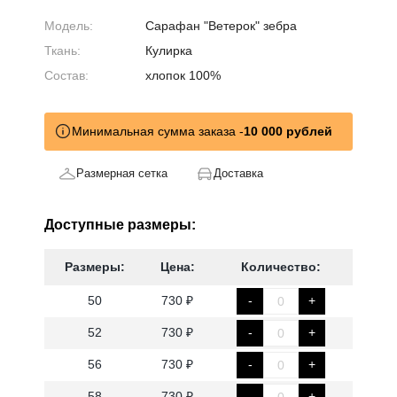
Модель:
Сарафан "Ветерок" зебра
Ткань:
Кулирка
Состав:
хлопок 100%
Минимальная сумма заказа -
10 000 рублей
Размерная сетка
Доставка
Доступные размеры:
Размеры:
Цена:
Количество:
50
730 ₽
-
+
52
730 ₽
-
+
56
730 ₽
-
+
58
730 ₽
-
+