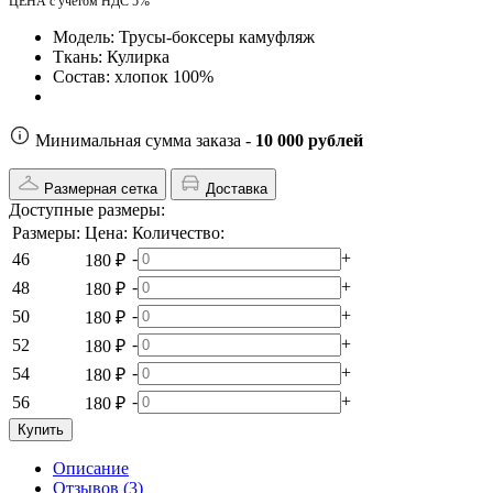
ЦЕНА с учетом НДС 5%
Модель:
Трусы-боксеры камуфляж
Ткань:
Кулирка
Состав:
хлопок 100%
Минимальная сумма заказа -
10 000 рублей
Размерная сетка
Доставка
Доступные размеры:
Размеры:
Цена:
Количество:
-
+
46
180 ₽
-
+
48
180 ₽
-
+
50
180 ₽
-
+
52
180 ₽
-
+
54
180 ₽
-
+
56
180 ₽
Купить
Описание
Отзывов (3)