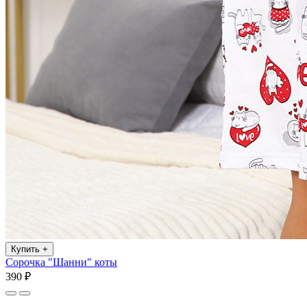
Купить
+
Сорочка "Шанни" коты
390 ₽