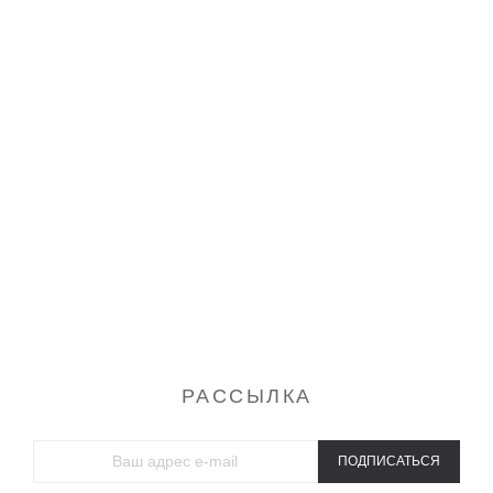
Бриджи
Шорты
Ночные сорочки
Пижамы
Платья
Сарафаны
Туники
Футболки
Халаты
Спортивные костюмы
Домашние костюмы
Свитшоты и толстовки
Брюки
Майки
РАССЫЛКА
ПОДПИСАТЬСЯ