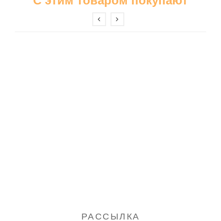
С этим товаром покупают
Бриджи
Шорты
Ночные сорочки
Пижамы
Платья
Сарафаны
Туники
Футболки
Халаты
Спортивные костюмы
Домашние костюмы
Свитшоты и толстовки
Брюки
Майки
РАССЫЛКА